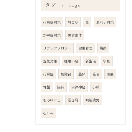
タグ
Tags
花粉症対策
肩こり
夏
夏バテ対策
熱中症対策
美容整体
リフレクソロジー
健康管理
梅雨
湿気対策
睡眠不足
新生活
学割
花粉症
朝霞台
整体
産後
頭痛
骨盤
猫背
自律神経
小顔
もみほぐし
巻き肩
眼精疲労
むくみ