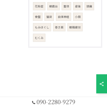
花粉症
朝霞台
整体
産後
頭痛
骨盤
猫背
自律神経
小顔
もみほぐし
巻き肩
眼精疲労
むくみ
090-2280-9279