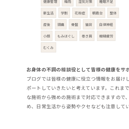
健康管理
梅雨
湿気対策
睡眠不足
新生活
学割
花粉症
朝霞台
整体
産後
頭痛
骨盤
猫背
自律神経
小顔
もみほぐし
巻き肩
眼精疲労
むくみ
お身体の不調の相談役として皆様の健康をサ
ブログでは皆様の健康に役立つ情報をお届け
ポートしていきたいと考えています。これま
な施術から強めの施術まで対応できますので
め、日常生活から姿勢やクセなども注意して