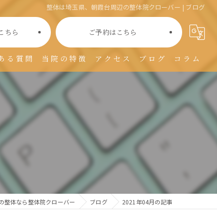
整体は埼玉県、朝霞台周辺の整体院クローバー | ブログ
こちら
ご予約はこちら
ある質問
当院の特徴
アクセス
ブログ
コラム
肩こり
腰痛
美容
マタニティ
リラクゼーション
の整体なら整体院クローバー
ブログ
2021年04月の記事